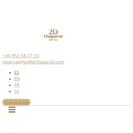
+34 952 58 77 33
reservas@golfelchaparral.com
ES
EN
FR
SV
Reserva online