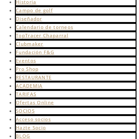
Historia
Campo de golf
Diseñador
Calendario de torneos
TopTracer Chaparral
Clubmaker
Fundación F&G
Eventos
Pro Shop
RESTAURANTE
ACADEMIA
TARIFAS
Ofertas Online
SOCIOS
Acceso socios
Hazte Socio
BLOG