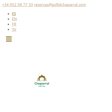
Saltar
+34 952 58 77 33
reservas@golfelchaparral.com
al
ES
contenido
EN
FR
SV