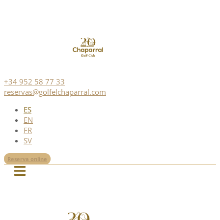
+34 952 58 77 33
reservas@golfelchaparral.com
ES
EN
FR
SV
Reserva online