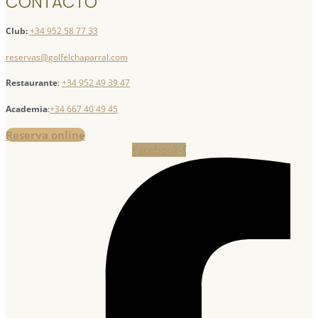
CONTACTO
Club:
+34 952 58 77 33
reservas@golfelchaparral.com
Restaurante
:
+34 952 49 39 47
Academia
:
+34 667 40 49 45
Reserva online
Facebook-f