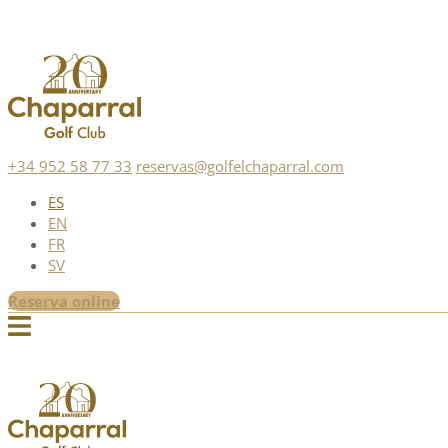
+34 952 58 77 33
reservas@golfelchaparral.com
ES
EN
FR
SV
Reserva online