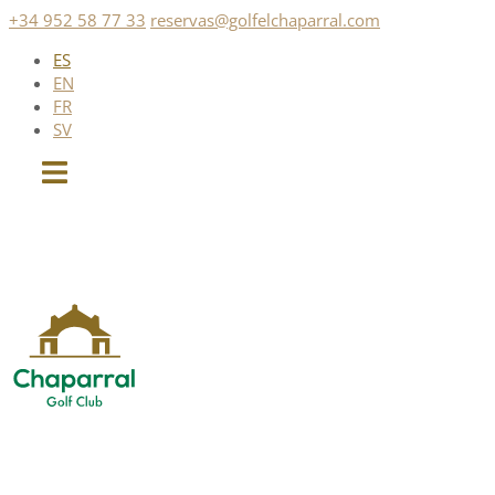
Saltar
+34 952 58 77 33
reservas@golfelchaparral.com
al
ES
contenido
EN
FR
SV