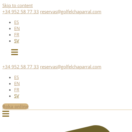
Skip to content
+34 952 58 77 33
reservas@golfelchaparral.com
ES
EN
FR
SV
+34 952 58 77 33
reservas@golfelchaparral.com
ES
EN
FR
SV
Boka online