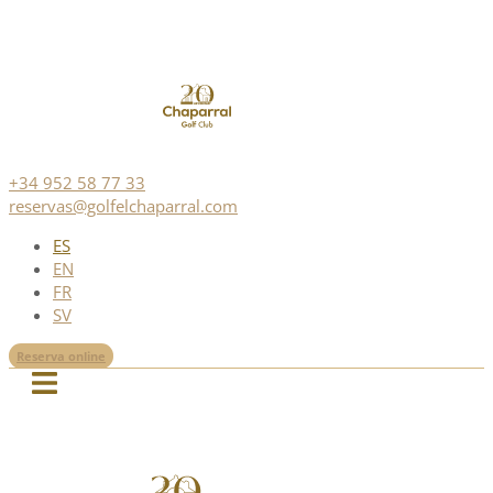
+34 952 58 77 33
reservas@golfelchaparral.com
ES
EN
FR
SV
Reserva online