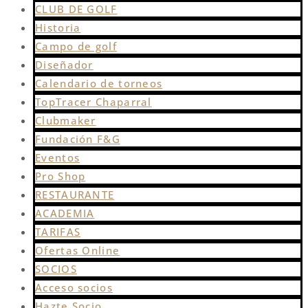
CLUB DE GOLF
Historia
Campo de golf
Diseñador
Calendario de torneos
TopTracer Chaparral
Clubmaker
Fundación F&G
Eventos
Pro Shop
RESTAURANTE
ACADEMIA
TARIFAS
Ofertas Online
SOCIOS
Acceso socios
Hazte Socio