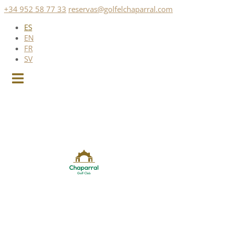
Saltar
+34 952 58 77 33
reservas@golfelchaparral.com
al
ES
contenido
EN
FR
SV