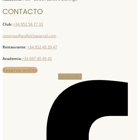
CONTACTO
Club:
+34 952 58 77 33
reservas@golfelchaparral.com
Restaurante
:
+34 952 49 39 47
Academia
:
+34 667 40 49 45
Reserva online
Facebook-f