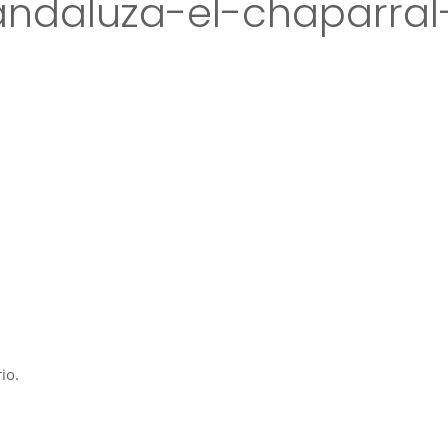
ndaluza-el-chaparral
io.