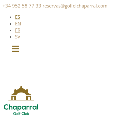
Saltar
+34 952 58 77 33
reservas@golfelchaparral.com
al
ES
contenido
EN
FR
SV