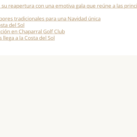
 su reapertura con una emotiva gala que reúne a las princi
bores tradicionales para una Navidad única
sta del Sol
ación en Chaparral Golf Club
 llega a la Costa del Sol