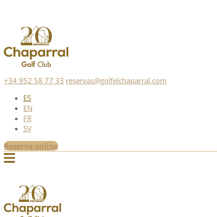
+34 952 58 77 33
reservas@golfelchaparral.com
ES
EN
FR
SV
Reserva online