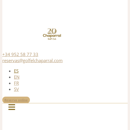
+34 952 58 77 33
reservas@golfelchaparral.com
ES
EN
FR
SV
Reserva online