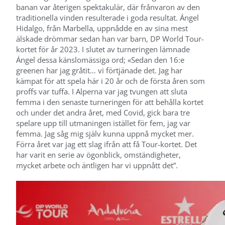
banan var återigen spektakulär, där frånvaron av den
traditionella vinden resulterade i goda resultat. Ángel
Hidalgo, från Marbella, uppnådde en av sina mest
älskade drömmar sedan han var barn, DP World Tour-
kortet för år 2023. I slutet av turneringen lämnade
Ángel dessa känslomässiga ord; «Sedan den 16:e
greenen har jag gråtit… vi förtjänade det. Jag har
kämpat för att spela här i 20 år och de första åren som
proffs var tuffa. I Alperna var jag tvungen att sluta
femma i den senaste turneringen för att behålla kortet
och under det andra året, med Covid, gick bara tre
spelare upp till utmaningen istället för fem, jag var
femma. Jag såg mig själv kunna uppnå mycket mer.
Förra året var jag ett slag ifrån att få Tour-kortet. Det
har varit en serie av ögonblick, omständigheter,
mycket arbete och äntligen har vi uppnått det”.