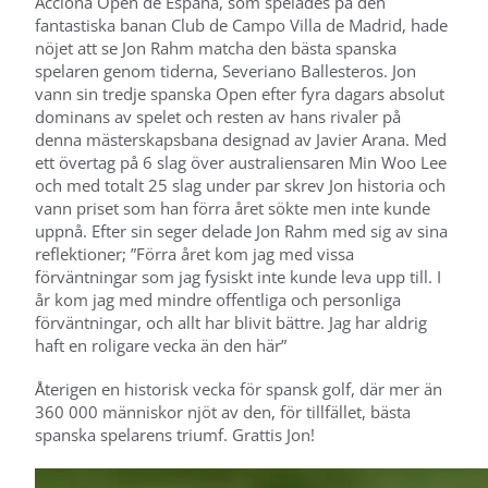
Acciona Open de España, som spelades på den
fantastiska banan Club de Campo Villa de Madrid, hade
nöjet att se Jon Rahm matcha den bästa spanska
spelaren genom tiderna, Severiano Ballesteros. Jon
vann sin tredje spanska Open efter fyra dagars absolut
dominans av spelet och resten av hans rivaler på
denna mästerskapsbana designad av Javier Arana. Med
ett övertag på 6 slag över australiensaren Min Woo Lee
och med totalt 25 slag under par skrev Jon historia och
vann priset som han förra året sökte men inte kunde
uppnå. Efter sin seger delade Jon Rahm med sig av sina
reflektioner; ”Förra året kom jag med vissa
förväntningar som jag fysiskt inte kunde leva upp till. I
år kom jag med mindre offentliga och personliga
förväntningar, och allt har blivit bättre. Jag har aldrig
haft en roligare vecka än den här”
Återigen en historisk vecka för spansk golf, där mer än
360 000 människor njöt av den, för tillfället, bästa
spanska spelarens triumf. Grattis Jon!