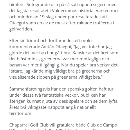
himlen i Sotogrande och på så sätt uppnå segern med
det lägsta resultatet i Valderramas historia. Varken mer
och mindre än 19 slag under par resulterade i att
Otaegui vann en av de mest eftertraktade troféerna i
golfvärlden.
Efter sin triumf och fortfarande i ett moln
kommenterade Adrián Otaegui; ”Jag vet inte hur jag
gjorde det, veckan har gått bra. Kanske är det året som
det blåst minst, greenerna var mer mottagliga och
banan var mer tillgänglig. När du spelar bra verkar det
lättare. Jag kände mig väldigt bra på greenerna och
visualiserade slopen på greenerna väldigt bra.”
Sammanfattningsvis har den spanska golfen haft tur
under dessa två fantastiska veckor, publiken har
återigen kunnat njuta av dess spelare och se dem lyfta
årets två viktigaste natipotitlar på nationellt
territorium.
Chaparral Golf Club vill gratulera både Club de Campo