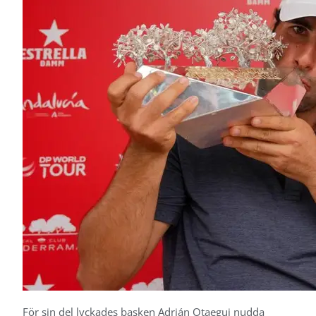
För sin del lyckades basken Adrián Otaegui nudda