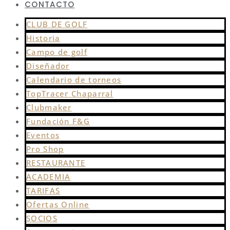
CONTACTO
CLUB DE GOLF
Historia
Campo de golf
Diseñador
Calendario de torneos
TopTracer Chaparral
Clubmaker
Fundación F&G
Eventos
Pro Shop
RESTAURANTE
ACADEMIA
TARIFAS
Ofertas Online
SOCIOS