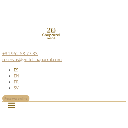
+34 952 58 77 33
reservas@golfelchaparral.com
ES
EN
FR
SV
Reserva online