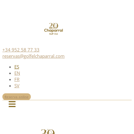
+34 952 58 77 33
reservas@golfelchaparral.com
ES
EN
FR
SV
Reserva online