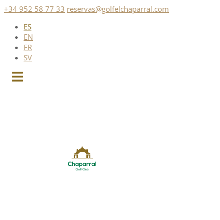
Saltar
+34 952 58 77 33
reservas@golfelchaparral.com
al
ES
contenido
EN
FR
SV