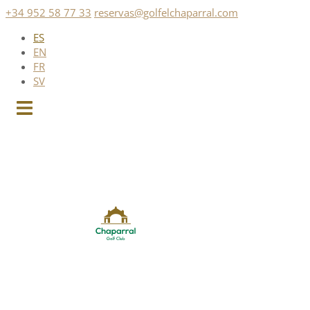
Saltar
+34 952 58 77 33
reservas@golfelchaparral.com
al
ES
contenido
EN
FR
SV