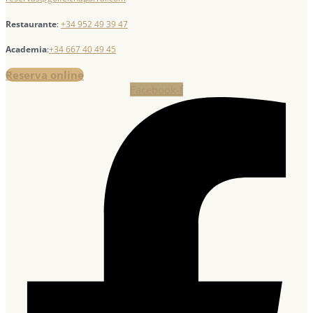
Restaurante
:
+34 952 49 39 47
Academia
:
+34 667 40 49 45
Reserva online
Facebook-f