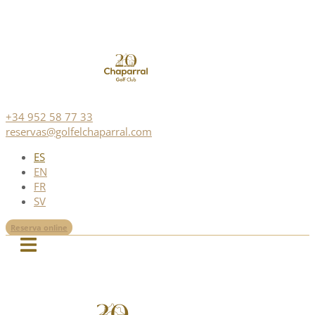
+34 952 58 77 33
reservas@golfelchaparral.com
ES
EN
FR
SV
Reserva online