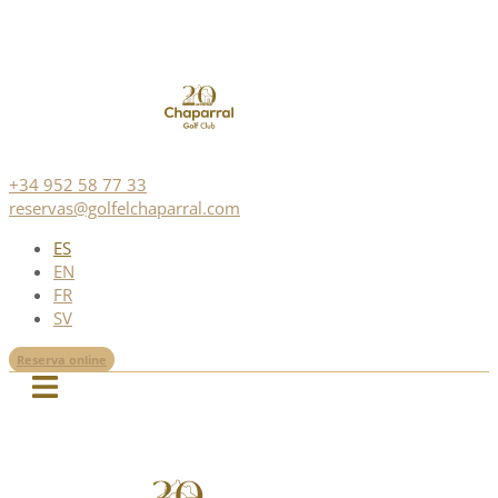
+34 952 58 77 33
reservas@golfelchaparral.com
ES
EN
FR
SV
Reserva online