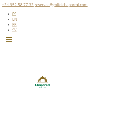
Saltar
+34 952 58 77 33
reservas@golfelchaparral.com
al
ES
contenido
EN
FR
SV