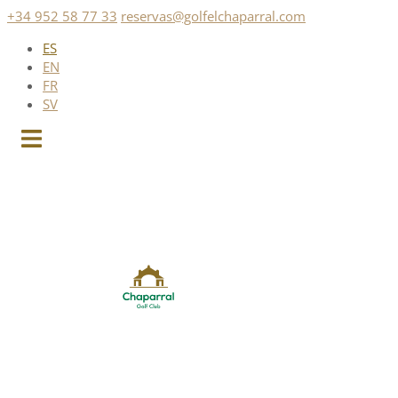
Saltar
+34 952 58 77 33
reservas@golfelchaparral.com
al
ES
contenido
EN
FR
SV