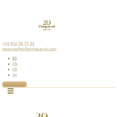
+34 952 58 77 33
reservas@golfelchaparral.com
ES
EN
FR
SV
Reserva online