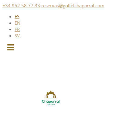
Saltar
+34 952 58 77 33
reservas@golfelchaparral.com
al
ES
contenido
EN
FR
SV