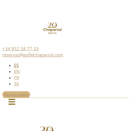
+34 952 58 77 33
reservas@golfelchaparral.com
ES
EN
FR
SV
Reserva online