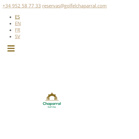
Saltar
+34 952 58 77 33
reservas@golfelchaparral.com
al
ES
contenido
EN
FR
SV