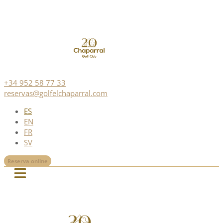
+34 952 58 77 33
reservas@golfelchaparral.com
ES
EN
FR
SV
Reserva online