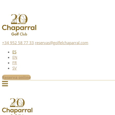
+34 952 58 77 33
reservas@golfelchaparral.com
ES
EN
FR
SV
Reserva online