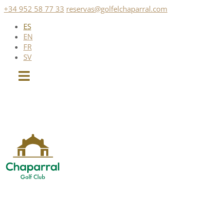
Saltar
+34 952 58 77 33
reservas@golfelchaparral.com
al
ES
contenido
EN
FR
SV