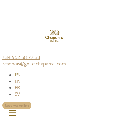
+34 952 58 77 33
reservas@golfelchaparral.com
ES
EN
FR
SV
Reserva online