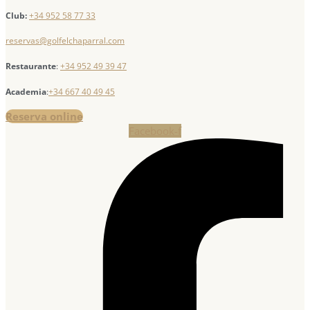
Club:
+34 952 58 77 33
reservas@golfelchaparral.com
Restaurante
:
+34 952 49 39 47
Academia
:
+34 667 40 49 45
Reserva online
Facebook-f