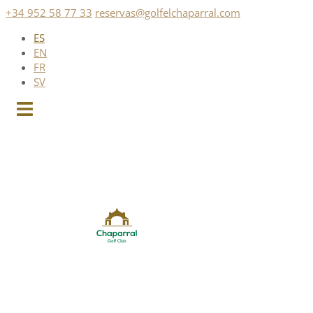
Saltar
+34 952 58 77 33
reservas@golfelchaparral.com
al
ES
contenido
EN
FR
SV