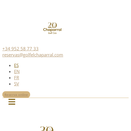
+34 952 58 77 33
reservas@golfelchaparral.com
ES
EN
FR
SV
Reserva online