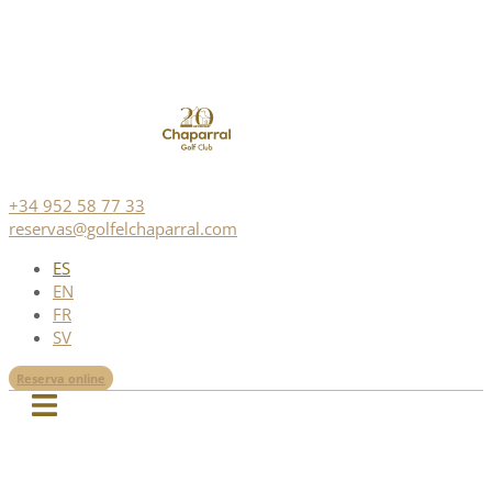
+34 952 58 77 33
reservas@golfelchaparral.com
ES
EN
FR
SV
Reserva online