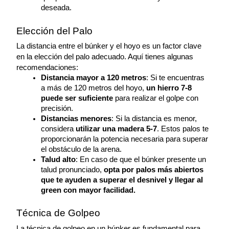
deseada.
Elección del Palo
La distancia entre el búnker y el hoyo es un factor clave 
en la elección del palo adecuado. Aquí tienes algunas 
recomendaciones:
Distancia mayor a 120 metros
: Si te encuentras 
a más de 120 metros del hoyo, 
un hierro 7-8 
puede ser suficiente
 para realizar el golpe con 
precisión.
Distancias menores
: Si la distancia es menor, 
considera 
utilizar una madera 5-7
. Estos palos te 
proporcionarán la potencia necesaria para superar 
el obstáculo de la arena.
Talud alto
: En caso de que el búnker presente un 
talud pronunciado,
 opta por palos más abiertos 
que te ayuden a superar el desnivel y llegar al 
green con mayor facilidad.
Técnica de Golpeo
La técnica de golpeo en un búnker es fundamental para 