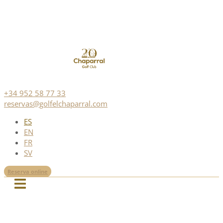
+34 952 58 77 33
reservas@golfelchaparral.com
ES
EN
FR
SV
Reserva online