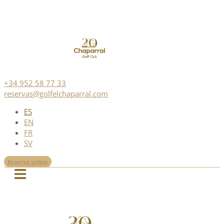
+34 952 58 77 33
reservas@golfelchaparral.com
ES
EN
FR
SV
Reserva online