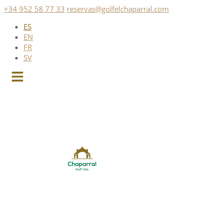
Saltar
+34 952 58 77 33
reservas@golfelchaparral.com
al
ES
contenido
EN
FR
SV