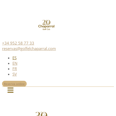
+34 952 58 77 33
reservas@golfelchaparral.com
ES
EN
FR
SV
Reserva online