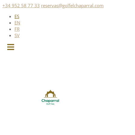
Saltar
+34 952 58 77 33
reservas@golfelchaparral.com
al
ES
contenido
EN
FR
SV