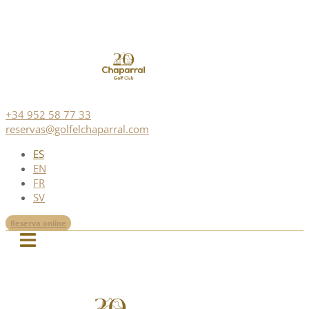
+34 952 58 77 33
reservas@golfelchaparral.com
ES
EN
FR
SV
Reserva online