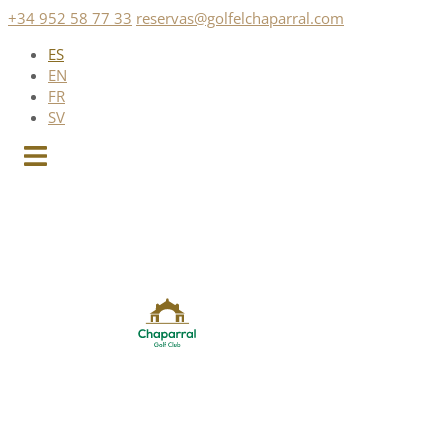
Saltar
+34 952 58 77 33
reservas@golfelchaparral.com
al
ES
contenido
EN
FR
SV