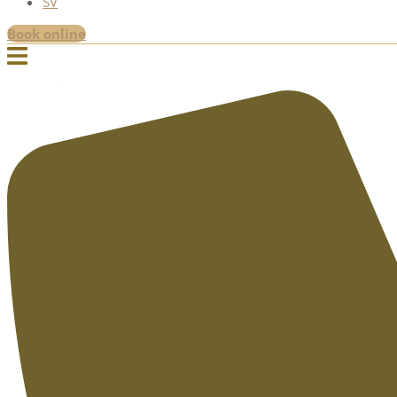
SV
Book online