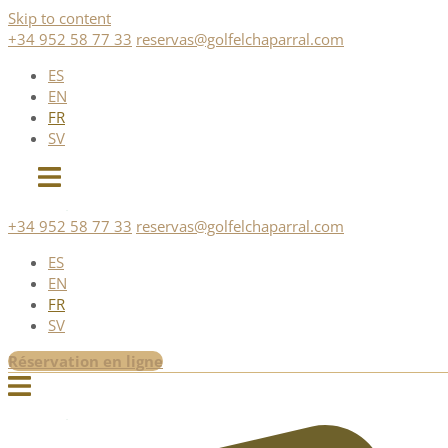
Skip to content
+34 952 58 77 33
reservas@golfelchaparral.com
ES
EN
FR
SV
+34 952 58 77 33
reservas@golfelchaparral.com
ES
EN
FR
SV
Réservation en ligne