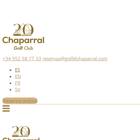
+34 952 58 77 33
reservas@golfelchaparral.com
ES
EN
FR
SV
Reserva online