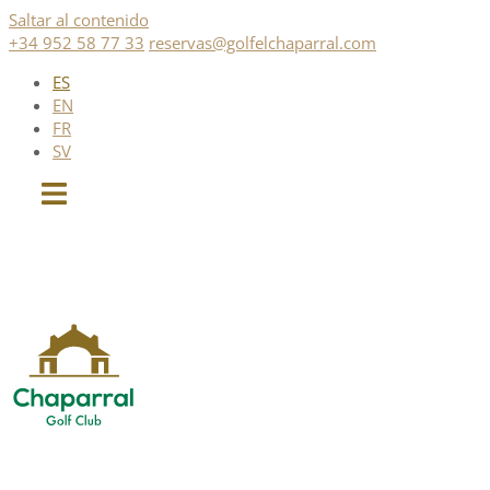
Saltar al contenido
+34 952 58 77 33
reservas@golfelchaparral.com
ES
EN
FR
SV