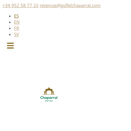
Saltar
+34 952 58 77 33
reservas@golfelchaparral.com
al
ES
contenido
EN
FR
SV