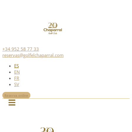
+34 952 58 77 33
reservas@golfelchaparral.com
ES
EN
FR
SV
Reserva online