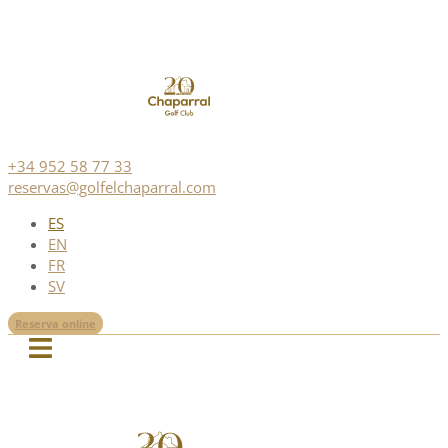
+34 952 58 77 33
reservas@golfelchaparral.com
ES
EN
FR
SV
Reserva online