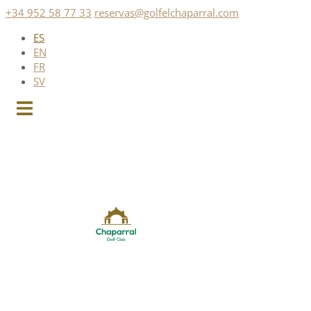
Saltar
+34 952 58 77 33
reservas@golfelchaparral.com
al
ES
contenido
EN
FR
SV