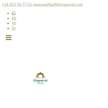
Saltar
+34 952 58 77 33
reservas@golfelchaparral.com
al
ES
contenido
EN
FR
SV