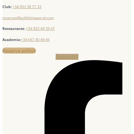
Club:
+34 952 58 77 33
reservas@golfelchaparral.com
Restaurante
:
+34 952 49 39 47
Academia
:
+34 667 40 49 45
Reserva online
Facebook-f