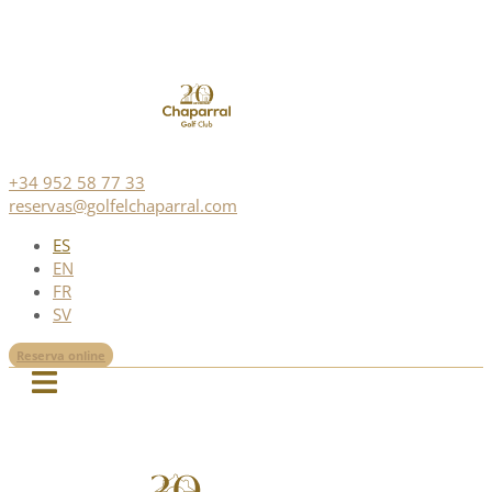
+34 952 58 77 33
reservas@golfelchaparral.com
ES
EN
FR
SV
Reserva online