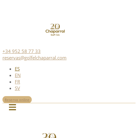
+34 952 58 77 33
reservas@golfelchaparral.com
ES
EN
FR
SV
Reserva online