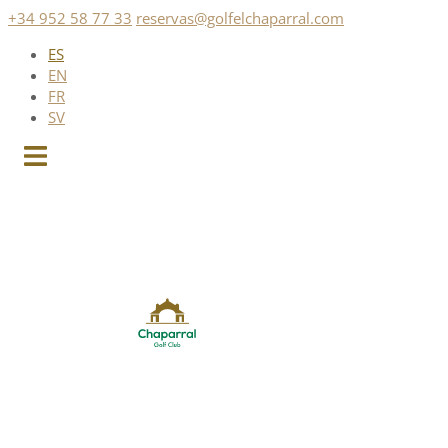
Saltar
+34 952 58 77 33
reservas@golfelchaparral.com
al
ES
contenido
EN
FR
SV