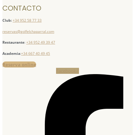
CONTACTO
Club:
+34 952 58 77 33
reservas@golfelchaparral.com
Restaurante
:
+34 952 49 39 47
Academia
:
+34 667 40 49 45
Reserva online
Facebook-f