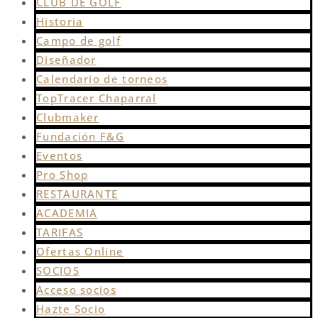
CLUB DE GOLF
Historia
Campo de golf
Diseñador
Calendario de torneos
TopTracer Chaparral
Clubmaker
Fundación F&G
Eventos
Pro Shop
RESTAURANTE
ACADEMIA
TARIFAS
Ofertas Online
SOCIOS
Acceso socios
Hazte Socio