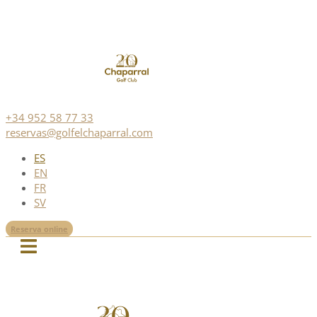
+34 952 58 77 33
reservas@golfelchaparral.com
ES
EN
FR
SV
Reserva online