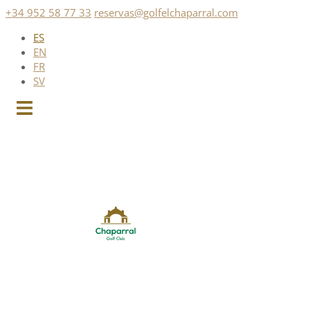
Saltar
+34 952 58 77 33
reservas@golfelchaparral.com
al
ES
contenido
EN
FR
SV