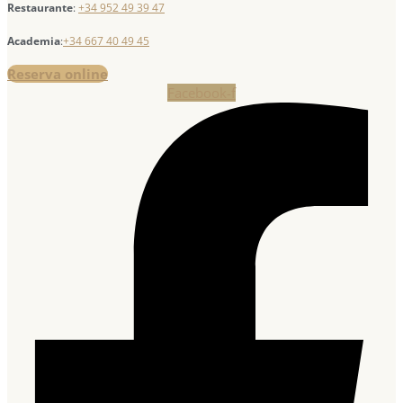
Restaurante
:
+34 952 49 39 47
Academia
:
+34 667 40 49 45
Reserva online
Facebook-f