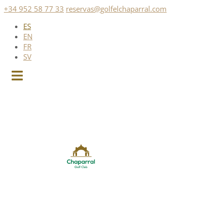
Saltar
+34 952 58 77 33
reservas@golfelchaparral.com
al
ES
contenido
EN
FR
SV