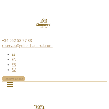
+34 952 58 77 33
reservas@golfelchaparral.com
ES
EN
FR
SV
Reserva online