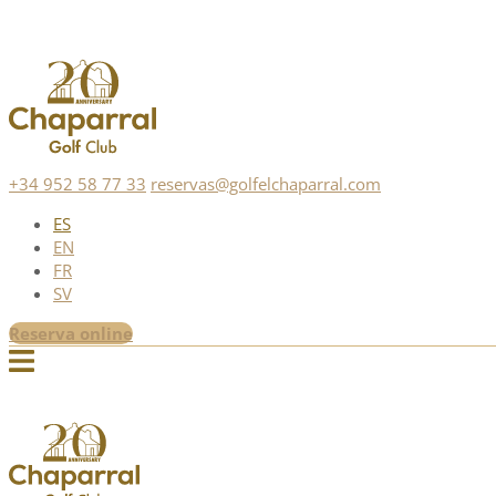
+34 952 58 77 33
reservas@golfelchaparral.com
ES
EN
FR
SV
Reserva online