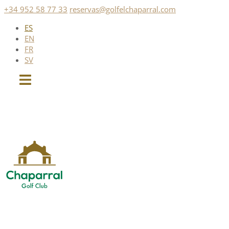
Saltar
+34 952 58 77 33
reservas@golfelchaparral.com
al
ES
contenido
EN
FR
SV