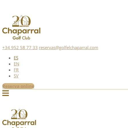
+34 952 58 77 33
reservas@golfelchaparral.com
ES
EN
FR
SV
Reserva online