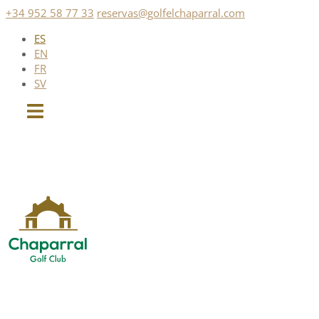
Saltar
+34 952 58 77 33
reservas@golfelchaparral.com
al
ES
contenido
EN
FR
SV