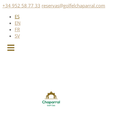
Saltar
+34 952 58 77 33
reservas@golfelchaparral.com
al
ES
contenido
EN
FR
SV