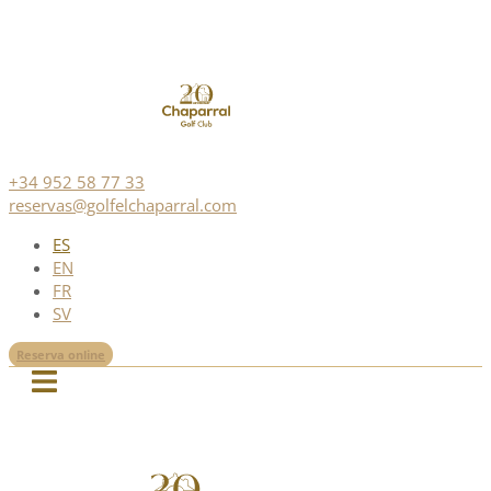
+34 952 58 77 33
reservas@golfelchaparral.com
ES
EN
FR
SV
Reserva online