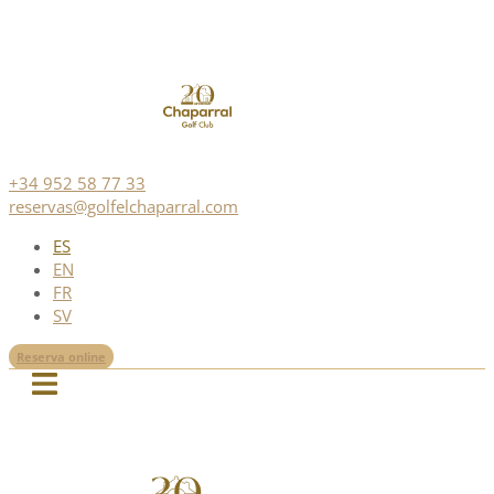
+34 952 58 77 33
reservas@golfelchaparral.com
ES
EN
FR
SV
Reserva online