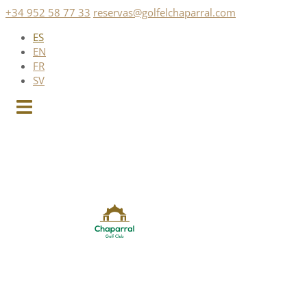
Saltar
+34 952 58 77 33
reservas@golfelchaparral.com
al
ES
contenido
EN
FR
SV