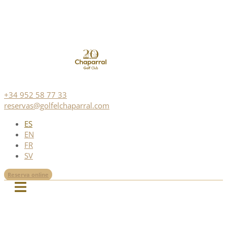
+34 952 58 77 33
reservas@golfelchaparral.com
ES
EN
FR
SV
Reserva online