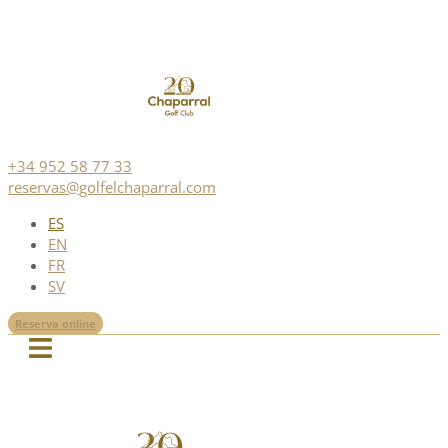
+34 952 58 77 33
reservas@golfelchaparral.com
ES
EN
FR
SV
Reserva online