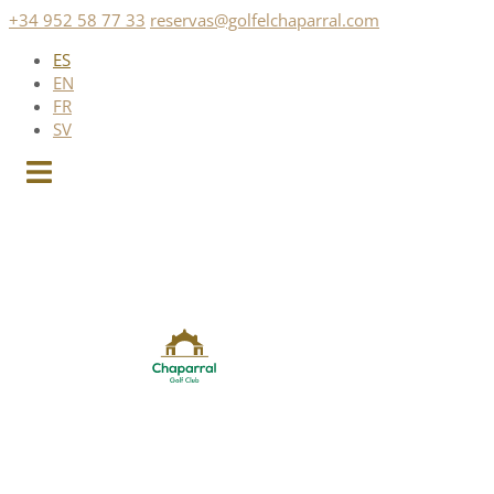
Saltar
+34 952 58 77 33
reservas@golfelchaparral.com
al
ES
contenido
EN
FR
SV