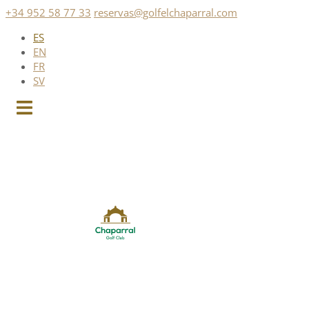
Saltar
+34 952 58 77 33
reservas@golfelchaparral.com
al
ES
contenido
EN
FR
SV