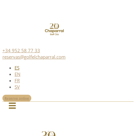
+34 952 58 77 33
reservas@golfelchaparral.com
ES
EN
FR
SV
Reserva online