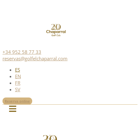
+34 952 58 77 33
reservas@golfelchaparral.com
ES
EN
FR
SV
Reserva online