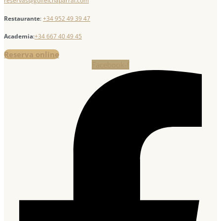
reservas@golfelchaparral.com
Restaurante
:
+34 952 49 39 47
Academia
:
+34 667 40 49 45
Reserva online
Facebook-f