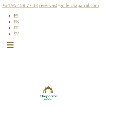
Saltar
+34 952 58 77 33
reservas@golfelchaparral.com
al
ES
contenido
EN
FR
SV