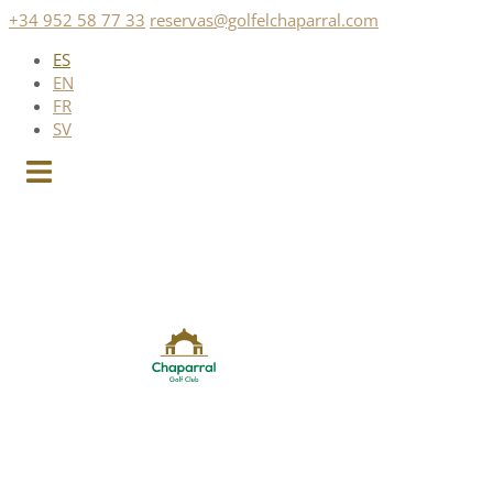
Saltar
+34 952 58 77 33
reservas@golfelchaparral.com
al
ES
contenido
EN
FR
SV