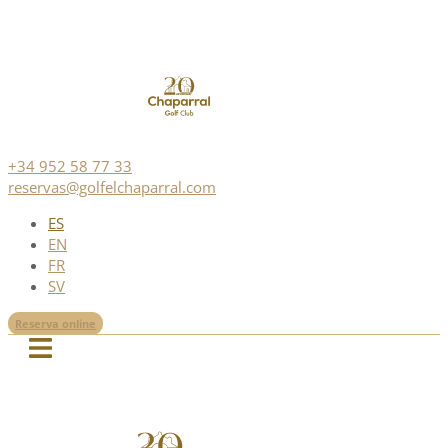
+34 952 58 77 33
reservas@golfelchaparral.com
ES
EN
FR
SV
Reserva online