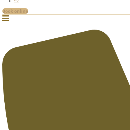
SV
Book online