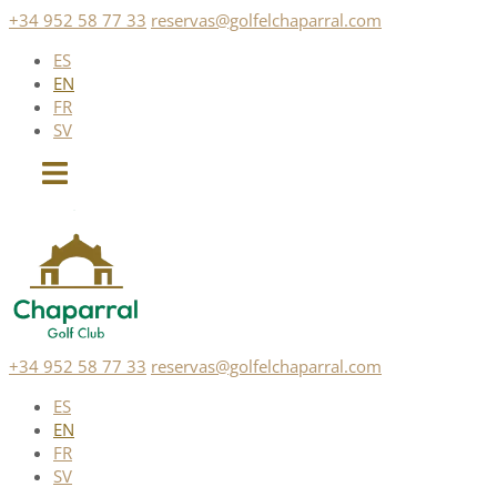
Skip
+34 952 58 77 33
reservas@golfelchaparral.com
to
ES
content
EN
FR
SV
+34 952 58 77 33
reservas@golfelchaparral.com
ES
EN
FR
SV