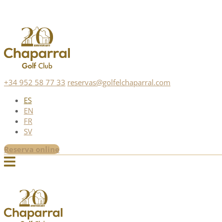
+34 952 58 77 33
reservas@golfelchaparral.com
ES
EN
FR
SV
Reserva online