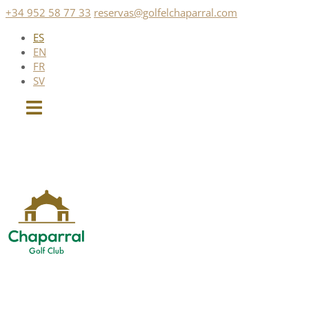
Saltar
+34 952 58 77 33
reservas@golfelchaparral.com
al
ES
contenido
EN
FR
SV