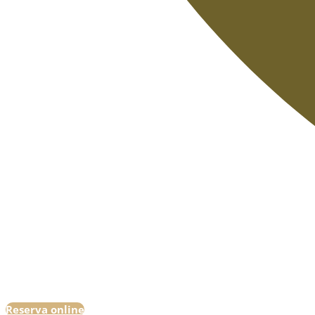
Reserva online