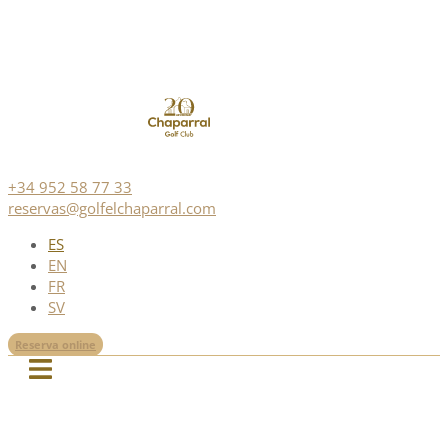
+34 952 58 77 33
reservas@golfelchaparral.com
ES
EN
FR
SV
Reserva online