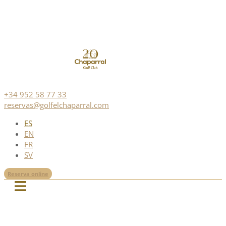
+34 952 58 77 33
reservas@golfelchaparral.com
ES
EN
FR
SV
Reserva online