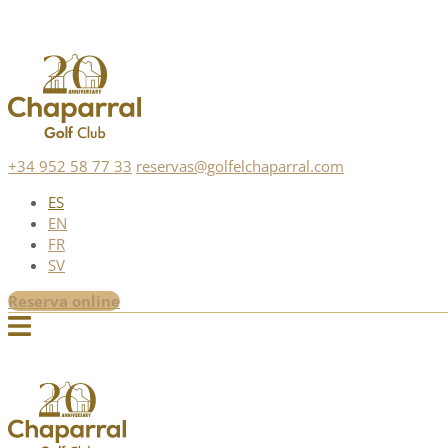
+34 952 58 77 33
reservas@golfelchaparral.com
ES
EN
FR
SV
Reserva online