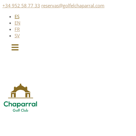
Saltar
+34 952 58 77 33
reservas@golfelchaparral.com
al
ES
contenido
EN
FR
SV