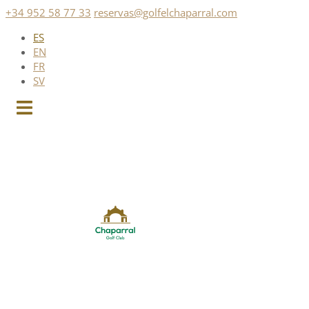
Saltar
+34 952 58 77 33
reservas@golfelchaparral.com
al
ES
contenido
EN
FR
SV