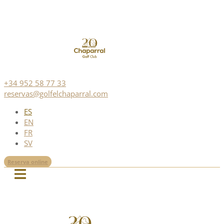
+34 952 58 77 33
reservas@golfelchaparral.com
ES
EN
FR
SV
Reserva online