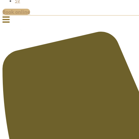
SV
Book online