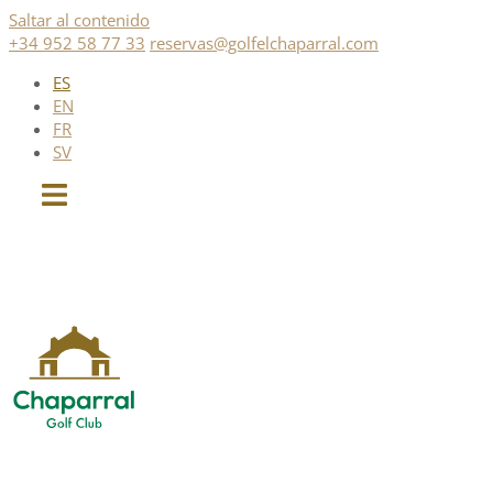
Saltar al contenido
+34 952 58 77 33
reservas@golfelchaparral.com
ES
EN
FR
SV