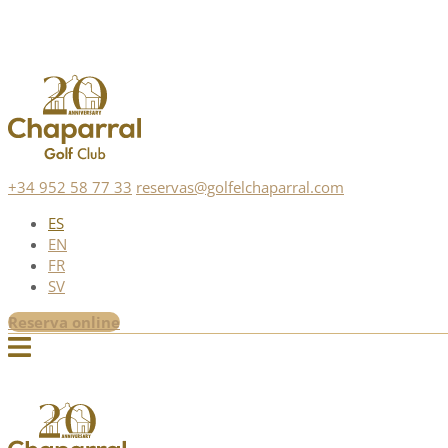
+34 952 58 77 33
reservas@golfelchaparral.com
ES
EN
FR
SV
Reserva online